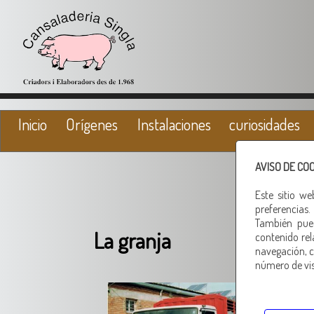
Inicio
Orígenes
Instalaciones
curiosidades
AVISO DE CO
Este sitio w
preferencias.
También pued
La granja
contenido rel
navegación, c
número de visi