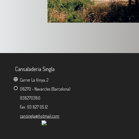
Cansaladeria Singla
Carrer La Vinya, 2
08270 - Navarcles (Barcelona)
938270380
Fax: 93 827 05 12
cansingla@hotmail.com