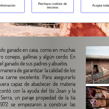
Rechaza cookies de
nformación
Acepta tod
terceros
enido ganado en casa, como en muchas
o conejos, gallinas y algún cerdo. En
el ganado de sus padres y abuelos.
manera de garantizar la calidad de los
a carne excelente. Para asegurarlo
 fuera capaz de abastecer de materia
contó con la ayuda del tío Joan y la
Serra, un paraje propiedad de la tía
1972 se empezaron a construir las