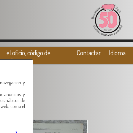
el oficio, código de
Contactar
Idioma
valores
 navegación y
ar anuncios y
sus hábitos de
o web, como el