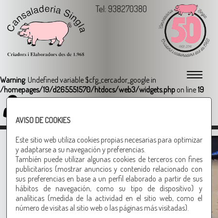
Tel: 938270380
Warning
: Undefined variable $cfg_cercador_google in
/homepages/19/d265551570/htdocs/web3/widgets.php
on line
19
Login
AVISO DE COOKIES
semi curado
Este sitio web utiliza cookies propias necesarias para optimizar
y adaptarse a su navegación y preferencias.
También puede utilizar algunas cookies de terceros con fines
excelente relación calidad-
publicitarios (mostrar anuncios y contenido relacionado con
sus preferencias en base a un perfil elaborado a partir de sus
precio
hábitos de navegación, como su tipo de dispositivo) y
Otros productos recomendados
analíticas (medida de la actividad en el sitio web, como el
número de visitas al sitio web o las páginas más visitadas).