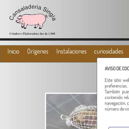
Inicio
Orígenes
Instalaciones
curiosidades
AVISO DE CO
Este sitio w
preferencias.
También pued
contenido rel
navegación, c
número de visi