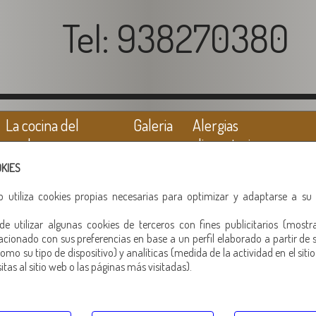
Tel: 938270380
La cocina del
Galeria
Alergias
cerdo
alimentarias
OKIES
eb utiliza cookies propias necesarias para optimizar y adaptarse a su
e utilizar algunas cookies de terceros con fines publicitarios (mostr
MAGRO CURADO
acionado con sus preferencias en base a un perfil elaborado a partir de 
omo su tipo de dispositivo) y analíticas (medida de la actividad en el siti
tas al sitio web o las páginas más visitadas).
Otros productos recomendados