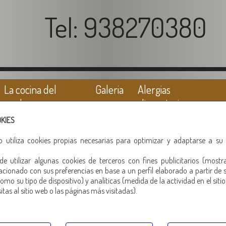
Tel: 938270380
La cocina del
Galeria
Alergias
cerdo
alimentarias
OKIES
eb utiliza cookies propias necesarias para optimizar y adaptarse a su
e utilizar algunas cookies de terceros con fines publicitarios (mostr
Chorizo cular
acionado con sus preferencias en base a un perfil elaborado a partir de 
omo su tipo de dispositivo) y analíticas (medida de la actividad en el siti
tas al sitio web o las páginas más visitadas).
Para un buen bocadillo
Otros productos recomendados