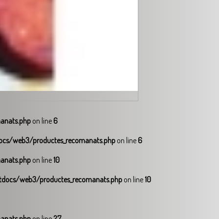
anats.php
on line
6
cs/web3/productes_recomanats.php
on line
6
anats.php
on line
10
docs/web3/productes_recomanats.php
on line
10
anats.php
on line
27