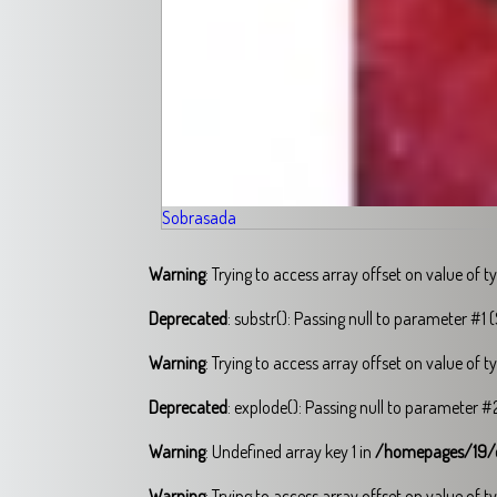
Sobrasada
Warning
: Trying to access array offset on value of t
Deprecated
: substr(): Passing null to parameter #1 (
Warning
: Trying to access array offset on value of t
Deprecated
: explode(): Passing null to parameter #2
Warning
: Undefined array key 1 in
/homepages/19/
Warning
: Trying to access array offset on value of t