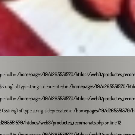
ype null in
/homepages/19/d265551570/htdocs/web3/productes_recom
$string) of type string is deprecated in
/homepages/19/d265551570/htdo
ype null in
/homepages/19/d265551570/htdocs/web3/productes_recom
 ($string) of type string is deprecated in
/homepages/19/d265551570/ht
d265551570/htdocs/web3/productes_recomanats.php
on line
12
ype null in
/homepages/19/d265551570/htdocs/web3/productes_recom