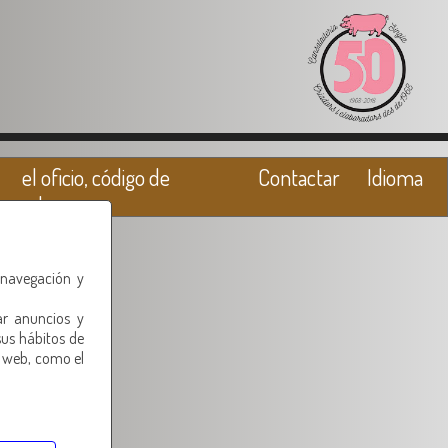
el oficio, código de
Contactar
Idioma
valores
 navegación y
ar anuncios y
sus hábitos de
o web, como el