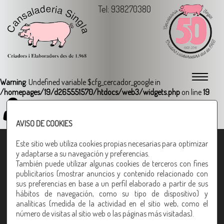
Tel: 938270380
Warning
: Undefined variable $cfg_cercador_google in
/homepages/19/d265551570/htdocs/web3/widgets.php
on line
19
Login
AVISO DE COOKIES
Este sitio web utiliza cookies propias necesarias para optimizar
Cansaladeria Singla
y adaptarse a su navegación y preferencias.
También puede utilizar algunas cookies de terceros con fines
Carrer La Vinya, 2
publicitarios (mostrar anuncios y contenido relacionado con
08270 - Navarcles (Barcelona)
sus preferencias en base a un perfil elaborado a partir de sus
hábitos de navegación, como su tipo de dispositivo) y
938270380
analíticas (medida de la actividad en el sitio web, como el
número de visitas al sitio web o las páginas más visitadas).
Fax: 93 827 05 12