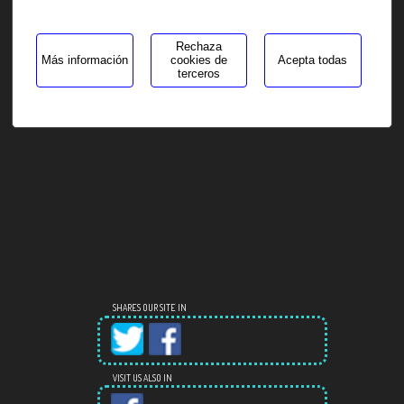
cansingla@hotmail.com
Rechaza
Más información
cookies de
Acepta todas
terceros
SHARES OUR SITE IN
VISIT US ALSO IN