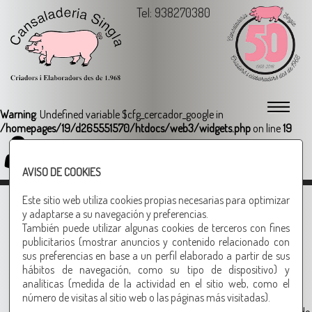
Tel: 938270380
Warning
: Undefined variable $cfg_cercador_google in
/homepages/19/d265551570/htdocs/web3/widgets.php
on line
19
Login
AVISO DE COOKIES
+ GÉNERO COCIDO
Este sitio web utiliza cookies propias necesarias para optimizar
y adaptarse a su navegación y preferencias.
También puede utilizar algunas cookies de terceros con fines
publicitarios (mostrar anuncios y contenido relacionado con
sus preferencias en base a un perfil elaborado a partir de sus
hábitos de navegación, como su tipo de dispositivo) y
analíticas (medida de la actividad en el sitio web, como el
número de visitas al sitio web o las páginas más visitadas).