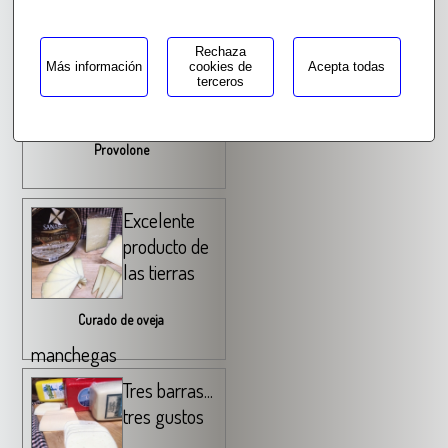
nuestros productos!
Un italiano
Rechaza
Más información
cookies de
Acepta todas
elástico!
terceros
Provolone
Excelente
producto de
las tierras
Curado de oveja
manchegas
Tres barras...
tres gustos