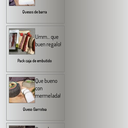
Quesos de barra
Umm... que
buen regalo!
Pack caja de embutido
Que bueno
con
mermelada!
Queso Garrotxa