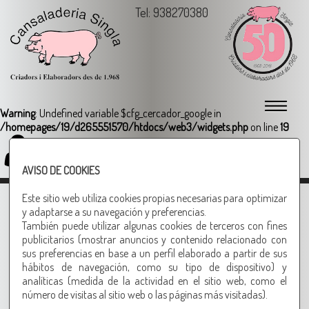
Tel: 938270380
Warning
: Undefined variable $cfg_cercador_google in
/homepages/19/d265551570/htdocs/web3/widgets.php
on line
19
Login
AVISO DE COOKIES
1
2
Este sitio web utiliza cookies propias necesarias para optimizar
y adaptarse a su navegación y preferencias.
También puede utilizar algunas cookies de terceros con fines
Una súper
publicitarios (mostrar anuncios y contenido relacionado con
barbacoa...
sus preferencias en base a un perfil elaborado a partir de sus
aquí estan
hábitos de navegación, como su tipo de dispositivo) y
analíticas (medida de la actividad en el sitio web, como el
número de visitas al sitio web o las páginas más visitadas).
Especial barbacoa