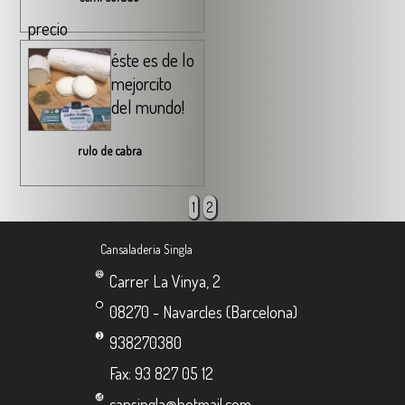
precio
éste es de lo
mejorcito
del mundo!
rulo de cabra
1
2
Cansaladeria Singla
Carrer La Vinya, 2
08270 - Navarcles (Barcelona)
938270380
Fax: 93 827 05 12
cansingla@hotmail.com