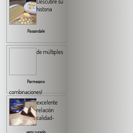
Descubre su
historia
Passandale
de múltiples
Parmesano
combinaciones!
excelente
relación
calidad-
semi curado