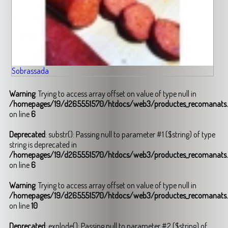
Sobrassada
Warning
: Trying to access array offset on value of type null in
/homepages/19/d265551570/htdocs/web3/productes_recomanats
on line
6
Deprecated
: substr(): Passing null to parameter #1 ($string) of type
string is deprecated in
/homepages/19/d265551570/htdocs/web3/productes_recomanats
on line
6
Warning
: Trying to access array offset on value of type null in
/homepages/19/d265551570/htdocs/web3/productes_recomanats
on line
10
Deprecated
: explode(): Passing null to parameter #2 ($string) of