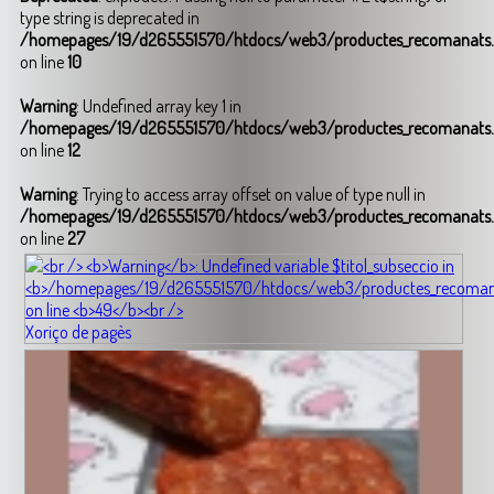
type string is deprecated in
/homepages/19/d265551570/htdocs/web3/productes_recomanats
on line
10
Warning
: Undefined array key 1 in
/homepages/19/d265551570/htdocs/web3/productes_recomanats
on line
12
Warning
: Trying to access array offset on value of type null in
/homepages/19/d265551570/htdocs/web3/productes_recomanats
on line
27
Xoriço de pagès