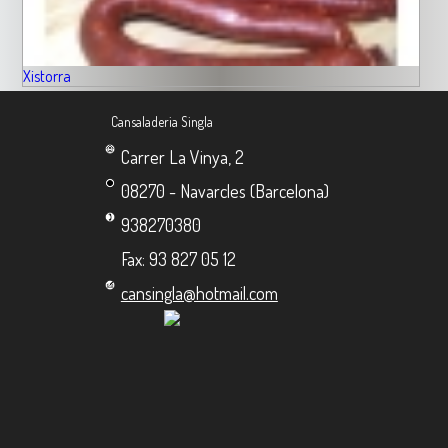
Xistorra
Cansaladeria Singla
Carrer La Vinya, 2
08270 - Navarcles (Barcelona)
938270380
Fax: 93 827 05 12
cansingla@hotmail.com