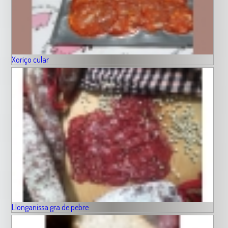
Xoriço cular
Llonganissa gra de pebre