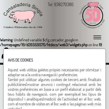
Tel: 938270380
Warning
: Undefined variable $cfg_cercador_google in
/homepages/19/d265551570/htdocs/web3/widgets.php
on line
19
Login
AVIS DE COOKIES
Xoriço de pagès
Aquest web utilitza galetes pròpies necessaries per otimitzar i
adaptar-se a la vostra navegació i preferències.
També pot utilitzar algunes cookies de tercers amb finalitats
Un xoriço pels amants del
publicitàries(mostrar anuncis i contingut relacionat amb les
vostres preferències en base a un perfil elaborat a partir dels
xoriço
teus hábits de navegació, com per exemple,el teu tipus de
Altres productes recomanats
dispositiu) i analítiques(medició de l'actividad en el lloc web,
com el nombre de visites en el lloc web o las pàginas web más
visitades).