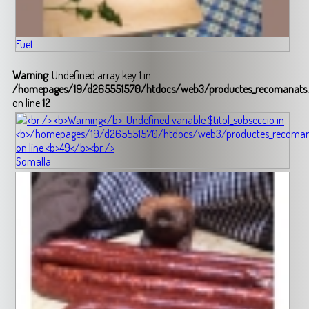
Fuet
Warning
: Undefined array key 1 in
/homepages/19/d265551570/htdocs/web3/productes_recomanats
on line
12
Somalla