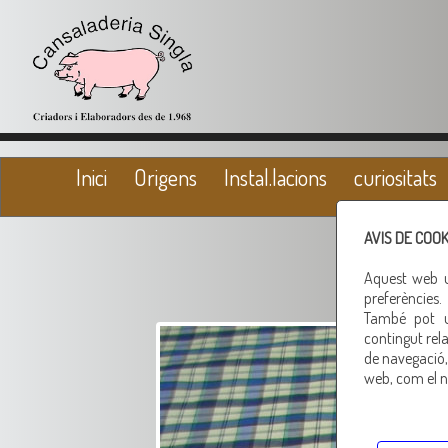
Inici
Origens
Instal.lacions
curiositats
AVIS DE COOK
Aquest web ut
preferències.
També pot ut
contingut rela
de navegació, 
web, com el n