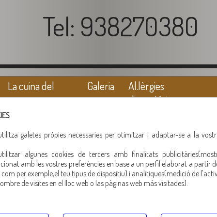
Tel: 938270380
La cuina del
Galeria
Al.lèrgies
porc
alimentàries
IES
ilitza galetes pròpies necessaries per otimitzar i adaptar-se a la vost
ilitzar algunes cookies de tercers amb finalitats publicitàries(most
bull negre
cionat amb les vostres preferències en base a un perfil elaborat a partir d
com per exemple,el teu tipus de dispositiu) i analítiques(medició de l'activ
ombre de visites en el lloc web o las pàginas web más visitades).
Altres productes recomanats