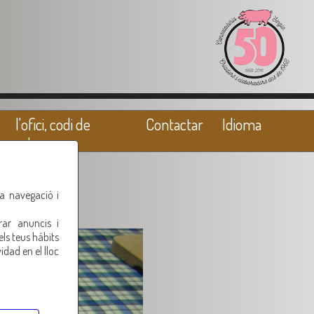
l'ofici, codi de
Contactar
Idioma
valors
ra navegació i
rar anuncis i
els teus hábits
idad en el lloc