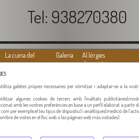
Tel: 938270380
La cuina del
Galeria
Al.lèrgies
porc
alimentàries
IES
ilitza galetes pròpies necessaries per otimitzar i adaptar-se a la vost
ilitzar algunes cookies de tercers amb finalitats publicitàries(most
Botifarra de rovellons
cionat amb les vostres preferències en base a un perfil elaborat a partir d
com per exemple,el teu tipus de dispositiu) i analítiques(medició de l'activ
ombre de visites en el lloc web o las pàginas web más visitades).
Altres productes recomanats
Warning
: Trying to access array off