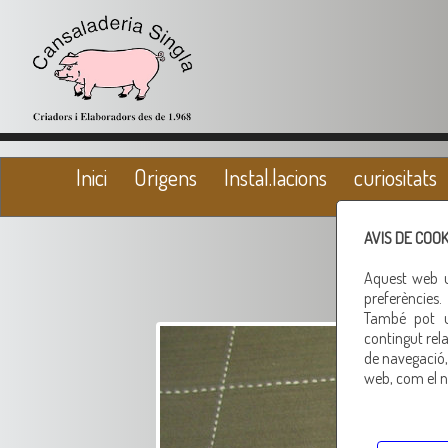
Inici
Origens
Instal.lacions
curiositats
AVIS DE COOK
Aquest web ut
preferències.
També pot ut
contingut rela
de navegació, 
web, com el n