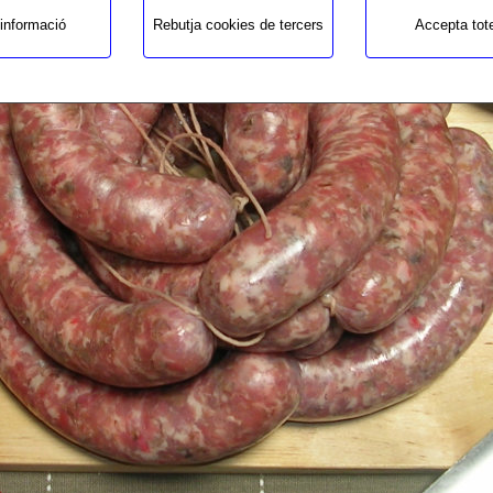
/homepages/19/d265551570/htd
informació
Rebutja cookies de tercers
Accepta tot
Deprecated
: substr(): Passing null 
deprecated in
/homepages/19/d265551570/htd
Warning
: Trying to access array off
/homepages/19/d265551570/htd
Deprecated
: explode(): Passing nul
deprecated in
/homepages/19/d265551570/htd
Warning
: Undefined array key 1 in
/homepages/19/d265551570/htd
Warning
: Trying to access array off
/homepages/19/d265551570/htd