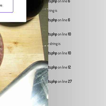
ocs/web3/productes_recomanats.php
on line
6
es
to parameter #1 ($string) of type string is
ocs/web3/productes_recomanats.php
on line
6
set on value of type null in
ocs/web3/productes_recomanats.php
on line
10
l to parameter #2 ($string) of type string is
ocs/web3/productes_recomanats.php
on line
10
ocs/web3/productes_recomanats.php
on line
12
set on value of type null in
ocs/web3/productes_recomanats.php
on line
27