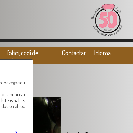
l'ofici, codi de
Contactar
Idioma
valors
ra navegació i
rar anuncis i
els teus hábits
idad en el lloc
set on value of type null in