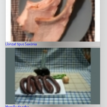
Llonzat tipus Saxònia
Morcilla de ceba