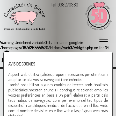
Tel: 938270380
Warning
: Undefined variable $cfg_cercador_google in
/homepages/19/d265551570/htdocs/web3/widgets.php
on line
19
Login
AVIS DE COOKIES
Greixons
Aquest web utilitza galetes pròpies necessaries per otimitzar i
adaptar-se a la vostra navegació i preferències.
També pot utilitzar algunes cookies de tercers amb finalitats
ajuden a regular el nivell de
publicitàries(mostrar anuncis i contingut relacionat amb les
colesterol!
vostres preferències en base a un perfil elaborat a partir dels
teus hábits de navegació, com per exemple,el teu tipus de
Altres productes recomanats
dispositiu) i analítiques(medició de l'actividad en el lloc web,
com el nombre de visites en el lloc web o las pàginas web más
visitades).