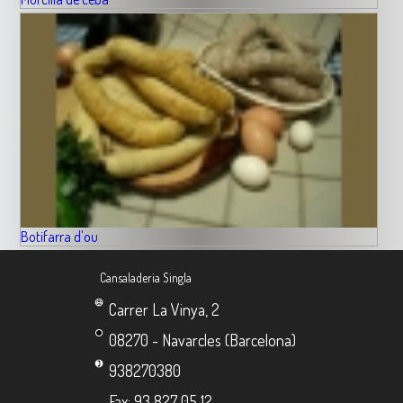
Botifarra d'ou
Cansaladeria Singla
Carrer La Vinya, 2
08270 - Navarcles (Barcelona)
938270380
Fax: 93 827 05 12