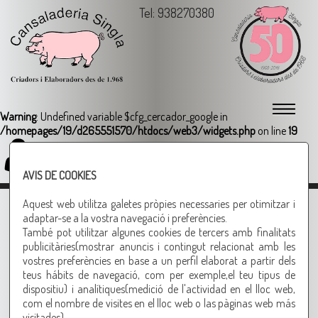
Tel: 938270380
Warning
: Undefined variable $cfg_cercador_google in
/homepages/19/d265551570/htdocs/web3/widgets.php
on line
19
Login
AVIS DE COOKIES
+ PRODUCTE FRESC ELABORAT
Aquest web utilitza galetes pròpies necessaries per otimitzar i
adaptar-se a la vostra navegació i preferències.
També pot utilitzar algunes cookies de tercers amb finalitats
publicitàries(mostrar anuncis i contingut relacionat amb les
vostres preferències en base a un perfil elaborat a partir dels
teus hábits de navegació, com per exemple,el teu tipus de
dispositiu) i analítiques(medició de l'actividad en el lloc web,
com el nombre de visites en el lloc web o las pàginas web más
L'elaboració diària garanteix la qualitat d'aquests productes.
visitades).