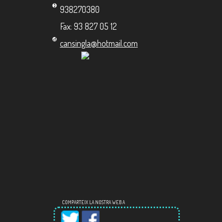
938270380
Fax: 93 827 05 12
cansingla@hotmail.com
COMPARTEIX LA NOSTRA WEB A