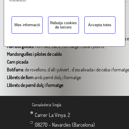
Botifarra
Salsitxa
amb i sense pebre
Rebutja cookies
Mes informació
Accepta totes
de tercers
Pinxos
Pinxos variats:
amb botifarretes d'ou, negra, rovellons, de pebre, de ce
Hamburgueses:
normals, bacó, formatge i ceba i pebrot.
Mandonguilles i pilotes de caldo
Carn picada
Botifarra:
de rovellons, d'all i julivert , d'escalivada i de ceba i formatge
Llibrets de llom
amb pernil dolç i formatge
Llibrets de pernil dolç i formatge
Cansaladeria Singla
Carrer La Vinya, 2
08270 - Navarcles (Barcelona)